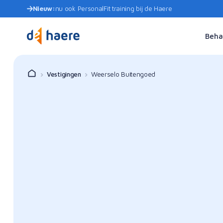
Nieuw:
nu ook PersonalFit training bij de Haere
Beha
Vestigingen
Weerselo Buitengoed