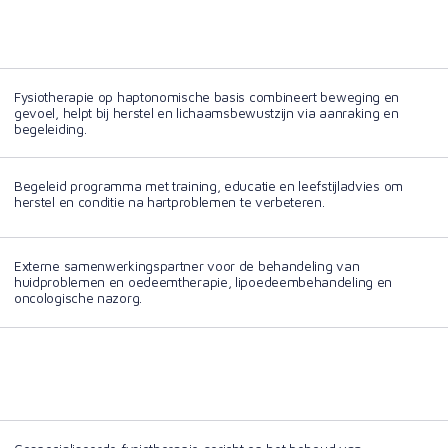
Fysiotherapie op haptonomische basis combineert beweging en
gevoel, helpt bij herstel en lichaamsbewustzijn via aanraking en
begeleiding.
Begeleid programma met training, educatie en leefstijladvies om
herstel en conditie na hartproblemen te verbeteren.
Externe samenwerkingspartner voor de behandeling van
huidproblemen en oedeemtherapie, lipoedeembehandeling en
oncologische nazorg.