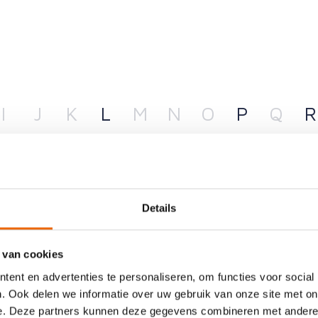
I
J
K
L
M
N
O
P
Q
R
Details
Meer bewegen en gezonder eten. Minder drinken of stoppen met
roken. Beter slapen, meer ontspanning en minder stress.
 van cookies
ent en advertenties te personaliseren, om functies voor social
. Ook delen we informatie over uw gebruik van onze site met on
e. Deze partners kunnen deze gegevens combineren met andere i