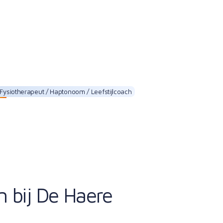
Fysiotherapeut / Haptonoom / Leefstijlcoach
Elisabeth Roelofs
n bij De Haere