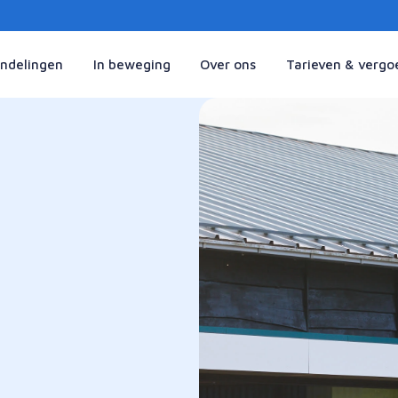
ndelingen
In beweging
Over ons
Tarieven & vergo