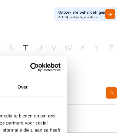
Ontdek alle behandelingen
Ook bij locaties bij u in de buurt
S
T
U
V
W
X
Y
Z
Over
 media te bieden en om ons
ze partners voor social
nformatie die u aan ze heeft