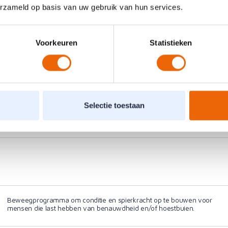
erzameld op basis van uw gebruik van hun services.
Individuele re-integratietraining voor een betere belastbaarheid en
het leren herkennen van fysieke risico’s op de werkplek.
Voorkeuren
Statistieken
Groepstraining voor medewerkers om klachten te voorkomen en
Selectie toestaan
de juiste werkhoudingen en bewegingen aan te leren.
Beweegprogramma om conditie en spierkracht op te bouwen voor
mensen die last hebben van benauwdheid en/of hoestbuien.