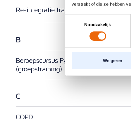
verstrekt of die ze hebben v
Re-integratie training (individueel)
Toestemmingsselectie
Noodzakelijk
B
Beroepscursus Fysieke Belasting
Weigeren
(groepstraining)
C
COPD