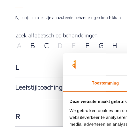
Bij nabije locaties zijn aanvullende behandelingen beschikbaar.
Zoek alfabetisch op behandelingen
A
B
C
D
E
F
G
H
L
Toestemming
Leefstijlcoaching
Deze website maakt gebruik
We gebruiken cookies om cont
R
websiteverkeer te analyseren
media, adverteren en analys