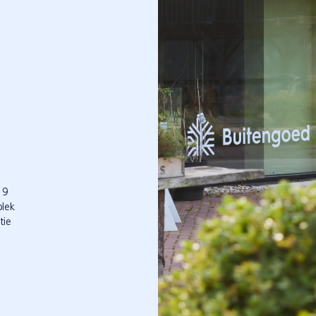
 9
plek
tie