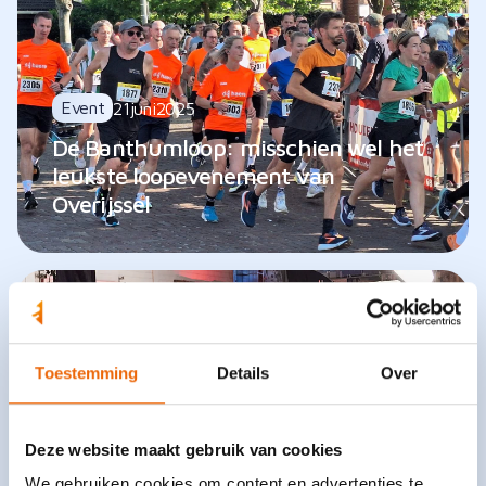
Event
21
juni
2025
De Banthumloop: misschien wel het
leukste loopevenement van
Overijssel
Toestemming
Details
Over
Deze website maakt gebruik van cookies
We gebruiken cookies om content en advertenties te