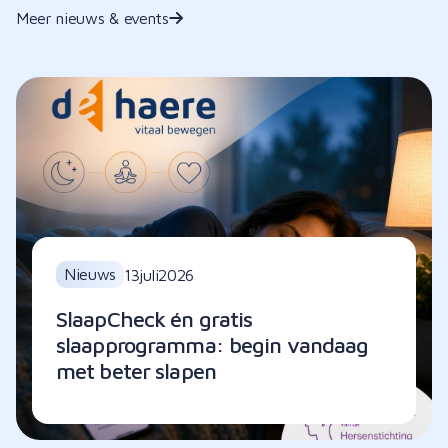
Meer nieuws & events
Nieuws
13
juli
2026
SlaapCheck én gratis
slaapprogramma: begin vandaag
met beter slapen