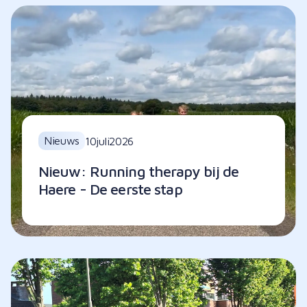
Nieuws
10
juli
2026
Nieuw: Running therapy bij de
Haere - De eerste stap