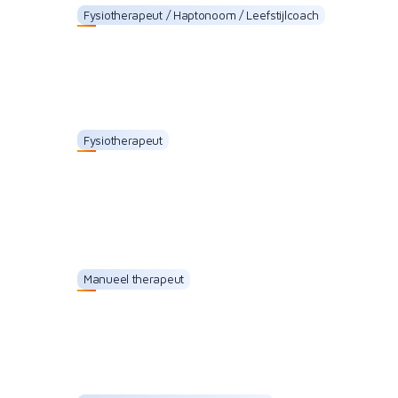
Fysiotherapeut / Haptonoom / Leefstijlcoach
Elisabeth Roelofs
Fysiotherapeut
Marèll Wielens
Manueel therapeut
Frank Gort