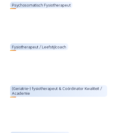
Psychosomatisch Fysiotherapeut
Dick Timmerman
Fysiotherapeut / Leefstijlcoach
Linda Huisjes
(Geriatrie-) fysiotherapeut & Coördinator Kwaliteit /
Academie
Michelle van't Hag