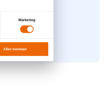
Marketing
ijn aangesloten
 (laten) doen
e.
Alles toestaan