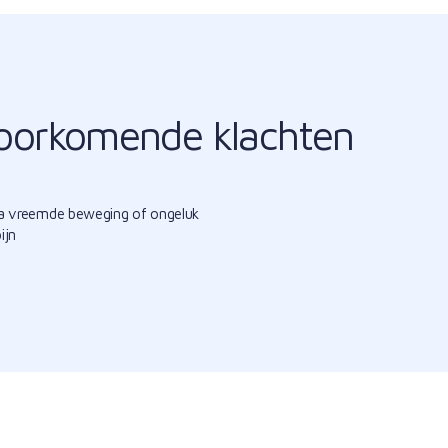
oorkomende klachten
na vreemde beweging of ongeluk
ijn