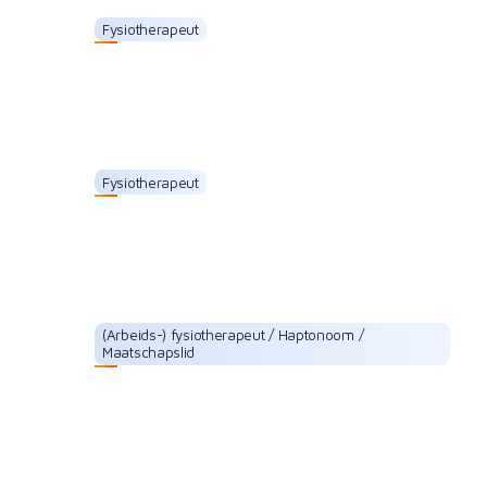
Fysiotherapeut
Daaf Bertelink
Fysiotherapeut
Marijke Heerkes
(Arbeids-) fysiotherapeut / Haptonoom /
Maatschapslid
Frederik Jaspers Faijer