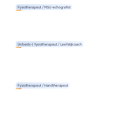
Fysiotherapeut / MSU-echografist
Mark Boshove
(Arbeids-) fysiotherapeut / Leefstijlcoach
Claudia Hilboldt
Fysiotherapeut / Handtherapeut
Piet Kampman