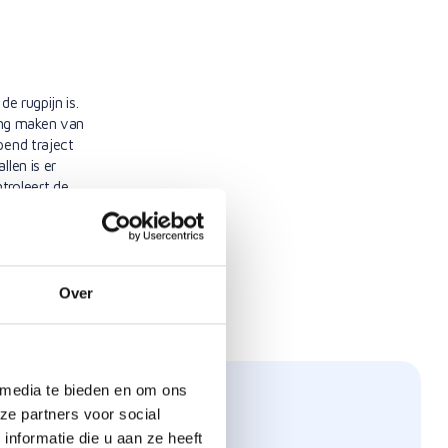
e rugpijn is.
ing maken van
pend traject
llen is er
troleert de
leen van de
 en online
Over
 media te bieden en om ons
ze partners voor social
nformatie die u aan ze heeft