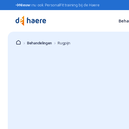
Nieuw:
nu ook PersonalFit training bij de Haere
Beha
Behandelingen
Rugpijn