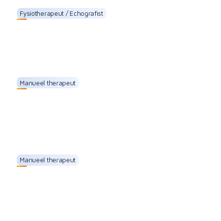
Fysiotherapeut / Echografist
Marieke Eggen
Manueel therapeut
Ivanca Huiskamp
Manueel therapeut
Joanne Okkersen