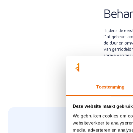
Behan
Tijdens de eerst
Dat gebeurt aa
de duur en omva
van gemiddeld v
sprake van zes 
fysiotherapeut 
klachten af te 
begeleiding ook 
Toestemming
Deze website maakt gebruik
We gebruiken cookies om cont
websiteverkeer te analyseren
media, adverteren en analys