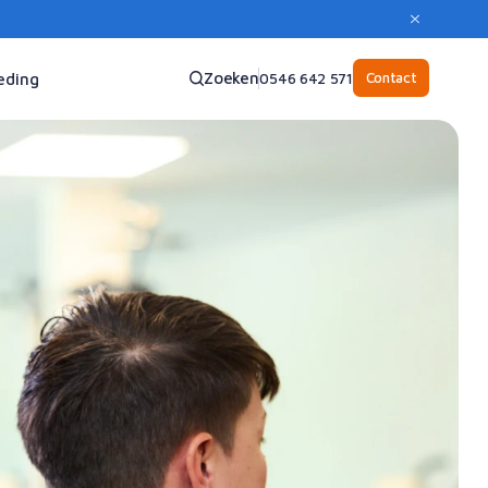
Zoeken
Contact
eding
0546 642 571