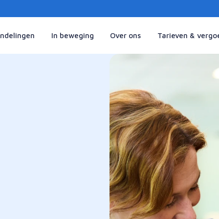
ndelingen
In beweging
Over ons
Tarieven & vergo