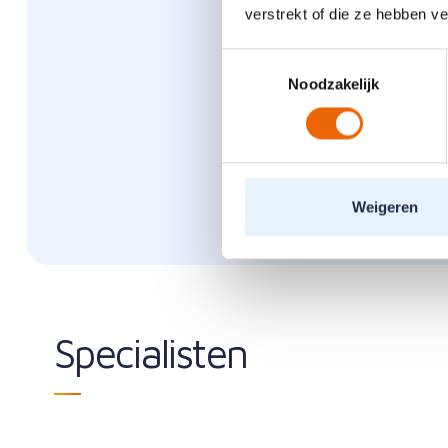
verstrekt of die ze hebben v
Goed 
Toestemmingsselectie
Noodzakelijk
Het Zorgplan
bij Fysio To
naar nieuwe
Deze behande
Weigeren
Specialisten