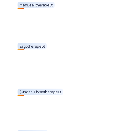
Manueel therapeut
Jasper Teunis
Ergotherapeut
Arike Breukelman
(Kinder-) fysiotherapeut
Iris Reefhuis