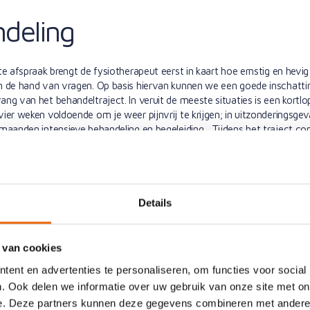
deling
e afspraak brengt de fysiotherapeut eerst in kaart hoe ernstig en hevig d
n de hand van vragen. Op basis hiervan kunnen we een goede inschatt
ng van het behandeltraject. In veruit de meeste situaties is een kortlo
ier weken voldoende om je weer pijnvrij te krijgen; in uitzonderingsgeva
maanden intensieve behandeling en begeleiding. Tijdens het traject con
voortdurend of de pijn daadwerkelijk afneemt. Het doel is om je niet al
helpen, maar ook om herhaling te voorkomen. Vandaar dat groepslessen
een rol spelen in het Zorgplan Rugpijn.
Details
 van cookies
ent en advertenties te personaliseren, om functies voor social
. Ook delen we informatie over uw gebruik van onze site met on
e. Deze partners kunnen deze gegevens combineren met andere i