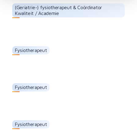
(Geriatrie-) fysiotherapeut & Coördinator
Kwaliteit / Academie
Michelle van't Hag
Fysiotherapeut
Floris Bonhof
Fysiotherapeut
Karlijn Reurink
Fysiotherapeut
Frederique Onderweegs