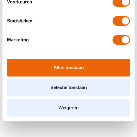
Voorkeuren
Specialisten
Statistieken
Marketing
(Geriatrie-) fysiotherapeut
Alles toestaan
Marlon Reinders
Selectie toestaan
(Geriatrie-) fysiotherapeut / Oncologie
fysiotherapeut
Weigeren
Suzan de Lange