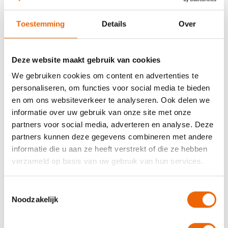
Goed om te weten
Toestemming
Details
Over
De geriatriefysiotherapeut behandelt ook aan huis.
Deze website maakt gebruik van cookies
De geriatriefysiotherapeut werkt vaak samen met
de ergotherapeut om mensen te helpen bij het
We gebruiken cookies om content en advertenties te
langer zelfstandig blijven wonen.
personaliseren, om functies voor social media te bieden
Speciaal voor ouderen geven we regelmatig
en om ons websiteverkeer te analyseren. Ook delen we
cursussen Valpreventie; deze cursus bestaat uit tien
informatie over uw gebruik van onze site met onze
lessen.
partners voor social media, adverteren en analyse. Deze
Geriatriefysiotherapie is een specialisatie van de
partners kunnen deze gegevens combineren met andere
reguliere fysiotherapie en wordt vergoed vanuit de
informatie die u aan ze heeft verstrekt of die ze hebben
aanvullende verzekering. Is de aandoening of ziekte
verzameld op basis van uw gebruik van hun services.
blijvend, dan valt de therapie vanaf de 21ste
behandeling onder de basisverzekering.
Toestemmingsselectie
Noodzakelijk