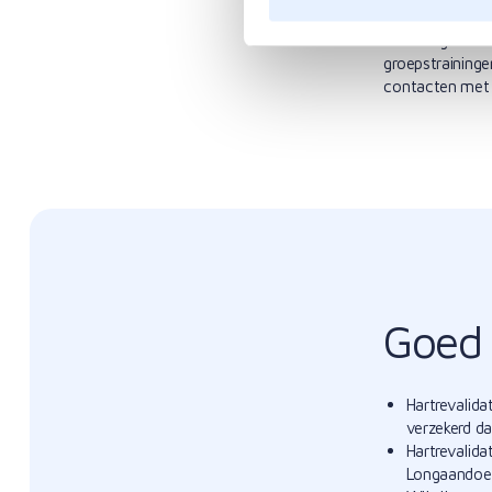
Kennisuitwissel
vorderingen te
groepstrainingen
contacten met 
Goed 
Hartrevalida
verzekerd da
Hartrevalida
Longaandoen