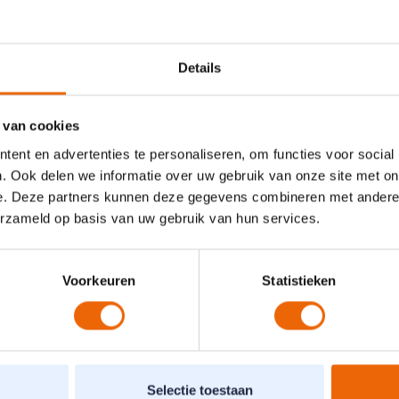
otteren
na plaatsen pacemaker of inwendige defibrillator (ICD)
peratie aan hart(klep) en/of bypassoperatie
Details
ntatie
g zijn van een hartoperatie
 van cookies
ent en advertenties te personaliseren, om functies voor social
. Ook delen we informatie over uw gebruik van onze site met on
e. Deze partners kunnen deze gegevens combineren met andere i
erzameld op basis van uw gebruik van hun services.
Voorkeuren
Statistieken
deling
ntake bespreken we uitgebreid de huidige gezondheid, symptomen, klach
Selectie toestaan
oelen. Op basis hiervan maakt de fysiotherapeut een individueel behand