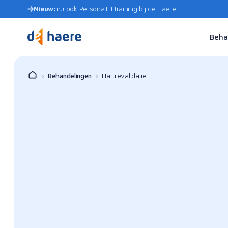
Nieuw:
nu ook PersonalFit training bij de Haere
Beha
Behandelingen
Hartrevalidatie