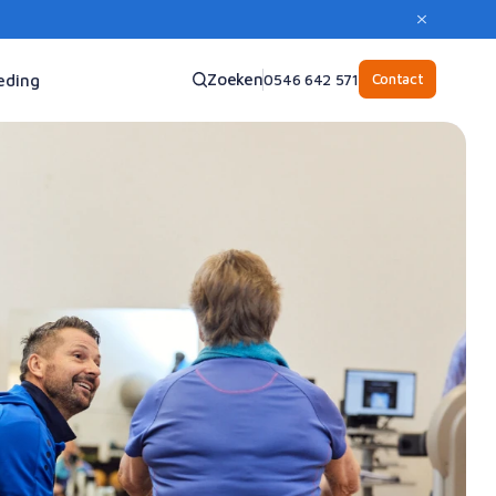
Zoeken
Contact
eding
0546 642 571