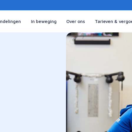
ndelingen
In beweging
Over ons
Tarieven & vergo