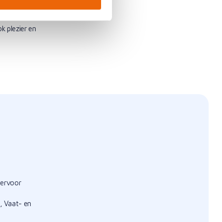
ke en mentale
emen aan
k plezier en
iervoor
, Vaat- en