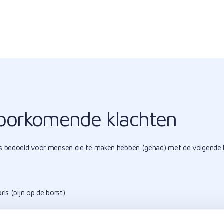
oorkomende klachten
 is bedoeld voor mensen die te maken hebben (gehad) met de volgende 
ris (pijn op de borst)
oornissen
hie (aantasting van de hartspier)