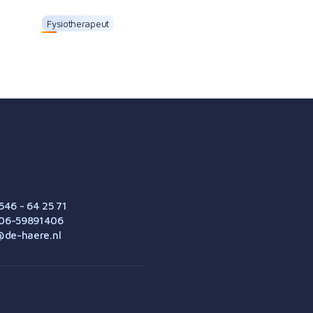
Fysiotherapeut
Erjan Lamberink
546 - 64 25 71
06-59891406
@de-haere.nl