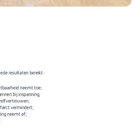
ede resultaten bereikt:
astbaarheid neemt toe;
kennen bij inspanning;
zelfvertrouwen;
nfarct vermindert;
king neemt af;
.