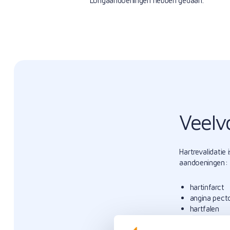
Veelv
Hartrevalidatie
aandoeningen:
hartinfarct
angina pecto
hartfalen
hartritmest
cardiomyopat