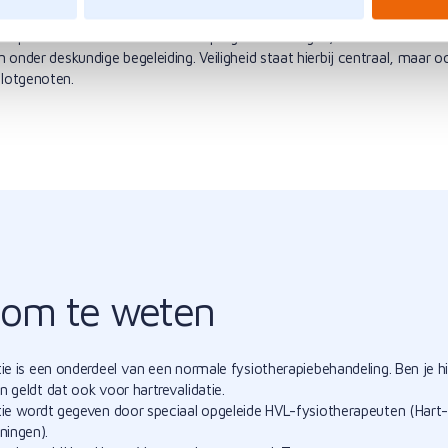
ing hoort daar ook bij, net als tussentijdse gesprekken om je lichamelij
 bespreken. Je kunt een individueel programma volgen, maar ook deeln
 onder deskundige begeleiding. Veiligheid staat hierbij centraal, maar oo
lotgenoten.
om te weten
tie is een onderdeel van een normale fysiotherapiebehandeling. Ben je h
n geldt dat ook voor hartrevalidatie.
tie wordt gegeven door speciaal opgeleide HVL-fysiotherapeuten (Hart-
ingen).