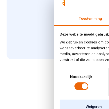
herstel na d
revalidatie 
herstel na o
Toestemming
harttranspla
in afwachtin
Deze website maakt gebruik
We gebruiken cookies om cont
websiteverkeer te analyseren
media, adverteren en analys
verstrekt of die ze hebben v
Toestemmingsselectie
Noodzakelijk
Behan
Bij de eerste i
Weigeren
angsten en je d