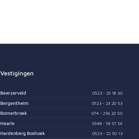
Vestigingen
Beerzerveld
0523 - 25 18 30
Bergentheim
0523 - 23 20 53
Bornerbroek
074 - 259 20 50
Haarle
0548 - 59 57 56
Hardenberg Boshoek
0523 - 22 50 13