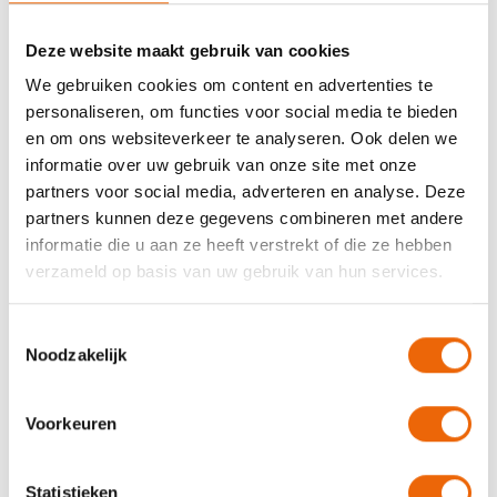
drinken of stoppen met roken. Beter slapen,
meer ontspanning en minder stress.
Deze website maakt gebruik van cookies
We gebruiken cookies om content en advertenties te
Logopedie
personaliseren, om functies voor social media te bieden
en om ons websiteverkeer te analyseren. Ook delen we
Externe samenwerkingspartner, gespecialiseerd
informatie over uw gebruik van onze site met onze
in het begrijpen en produceren van gesproken en
partners voor social media, adverteren en analyse. Deze
geschreven taal. Voor meer informatie of om een
afspraak te maken, kun je contact opnemen met
partners kunnen deze gegevens combineren met andere
één van onze samenwerkingspartners:
informatie die u aan ze heeft verstrekt of die ze hebben
www.centrum2spraak.nl /
verzameld op basis van uw gebruik van hun services.
www.logopedievroomshoop.nl.
Toestemmingsselectie
Noodzakelijk
M
Voorkeuren
Manuele therapie
Statistieken