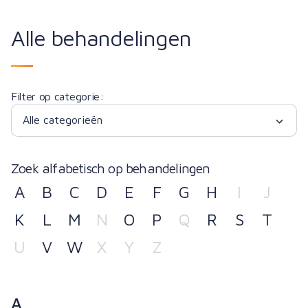
Alle behandelingen
Filter op categorie:
Zoek alfabetisch op behandelingen
A
B
C
D
E
F
G
H
I
J
K
L
M
N
O
P
Q
R
S
T
U
V
W
X
Y
Z
A