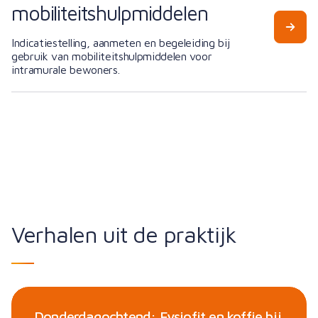
mobiliteitshulpmiddelen
Indicatiestelling, aanmeten en begeleiding bij
gebruik van mobiliteitshulpmiddelen voor
intramurale bewoners.
Verhalen uit de praktijk
Donderdagochtend: Fysiofit en koffie bij
Leidy Rutgers