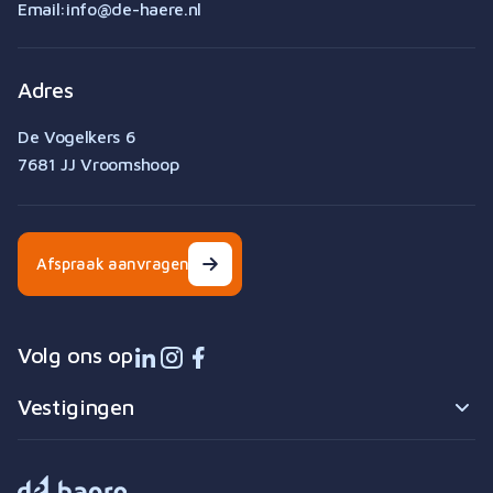
Werken bij
Email:
info@de-haere.nl
Team
Vestigingen
Visie
Contact
Adres
Algemene voorwaarden
Downloads & links
De Vogelkers 6
Cookie instellingen
7681 JJ Vroomshoop
Built by Bunch
Afspraak aanvragen
Volg ons op
Vestigingen
Beerzerveld
0523 - 25 18 30