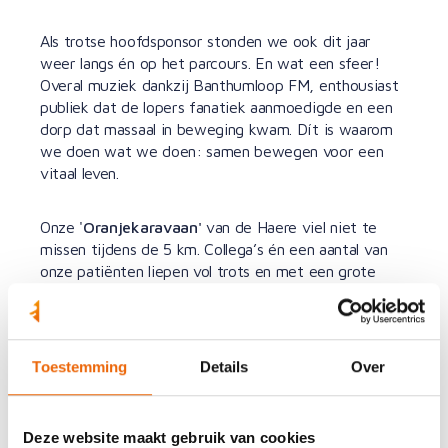
Als trotse hoofdsponsor stonden we ook dit jaar
weer langs én op het parcours. En wat een sfeer!
Overal muziek dankzij Banthumloop FM, enthousiast
publiek dat de lopers fanatiek aanmoedigde en een
dorp dat massaal in beweging kwam. Dít is waarom
we doen wat we doen: samen bewegen voor een
vitaal leven.
Onze '
Oranjekaravaan'
van de Haere viel niet te
missen tijdens de 5 km. Collega’s én een aantal van
onze patiënten liepen vol trots en met een grote
glimlach over de finish. Petje af voor deze toppers,
zeker met die hitte!
Toestemming
Details
Over
Ondanks de warme omstandigheden liep alles
oprolletjes – complimenten aan de organisatie en
dank aan alle deelnemers en toeschouwers. Het was
weer een feestje!
Deze website maakt gebruik van cookies