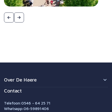
Over De Haere
Contact
Behandelingen
In beweging
Tarieven & vergoeding
Telefoon:
0546 - 64 25 71
Over de Haere
Whatsapp:
06-59891406