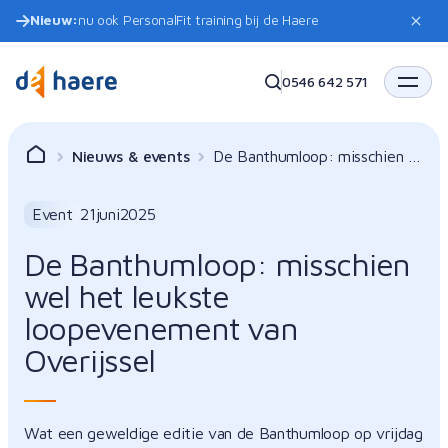
Nieuw:
nu ook PersonalFit training bij de Haere
0546 642 571
Nieuws & events
De Banthumloop: misschien w
el het leukste loopevenement
van Overijssel
Event
21
juni
2025
De Banthumloop: misschien
wel het leukste
loopevenement van
Overijssel
Wat een geweldige editie van de Banthumloop op vrijdag