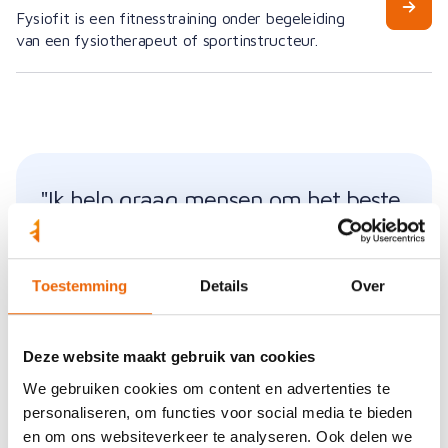
Fysiofit is een fitnesstraining onder begeleiding
van een fysiotherapeut of sportinstructeur.
"Ik help graag mensen om het beste
uit zichzelf te halen"
'De patiëntencontacten zijn en blijven een van de
Toestemming
Details
Over
mooiste dingen van dit werk. Maar ik vind het ook
leuk om me te blijven ontwikkelen. Daarom doe ik
inmiddels ook echografie, waarmee een betere
Deze website maakt gebruik van cookies
diagnose van klachten kan worden gesteld en dus
We gebruiken cookies om content en advertenties te
een betere behandeling. Het locatiemanagement van
personaliseren, om functies voor social media te bieden
de vestigingen Nijverdal en Haarle is een toffe
en om ons websiteverkeer te analyseren. Ook delen we
aanvulling op mijn werk als fysiotherapeut. Patiënten