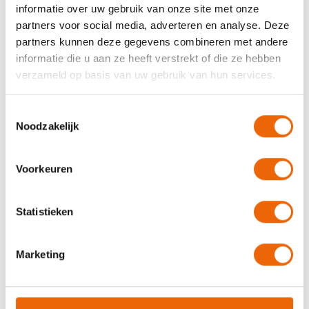
en collega’s helpen om het beste uit zichzelf te
informatie over uw gebruik van onze site met onze
halen, dat is wat ik graag doe.'
partners voor social media, adverteren en analyse. Deze
partners kunnen deze gegevens combineren met andere
informatie die u aan ze heeft verstrekt of die ze hebben
verzameld op basis van uw gebruik van hun services.
Toestemmingsselectie
Noodzakelijk
Voorkeuren
Statistieken
Meer dan een
fysiotherapeut
Marketing
'Ik kan met bijna iedereen opschieten, je zou me wel
een allemansvriend kunnen noemen. Sinds 2017 woon