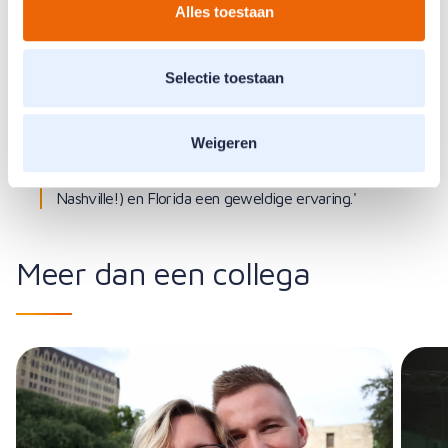
Alles toestaan
ik met mijn vriendin Marjon en onze beagle Lizzy in
Kloosterhaar, waar ik al jaren voetbal in het eerste
van V.V. Kloosterhaar. Ik ben ook een
Selectie toestaan
muziekliefhebber en zanger van de band ‘Spare
Jerry’s’.
Weigeren
‘Als muziekliefhebber was de rondreis door de
USA met o.a. Texas, Tennessee (Memphis en
Nashville!) en Florida een geweldige ervaring.'
Meer dan een collega