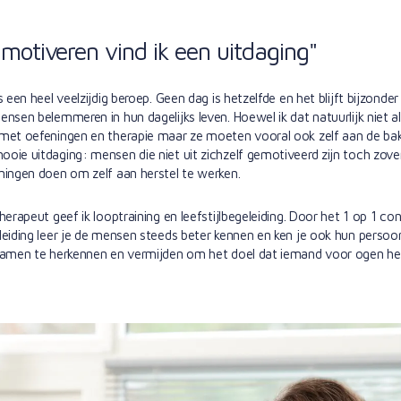
motiveren vind ik een uitdaging"
s een heel veelzijdig beroep. Geen dag is hetzelfde en het blijft bijzonde
ensen belemmeren in hun dagelijks leven. Hoewel ik dat natuurlijk niet a
met oefeningen en therapie maar ze moeten vooral ook zelf aan de bak.
oie uitdaging: mensen die niet uit zichzelf gemotiveerd zijn toch zover
ningen doen om zelf aan herstel te werken.
herapeut geef ik looptraining en leefstijlbegeleiding. Door het 1 op 1 co
leiding leer je de mensen steeds beter kennen en ken je ook hun persoonl
samen te herkennen en vermijden om het doel dat iemand voor ogen heef