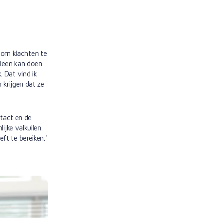
r om klachten te
lleen kan doen.
 Dat vind ik
 krijgen dat ze
ntact en de
ijke valkuilen.
t te bereiken.'