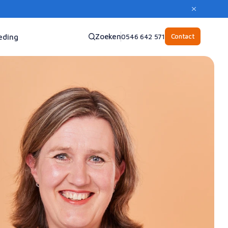
Zoeken
Contact
eding
0546 642 571