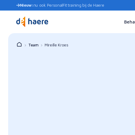
Nieuw:
nu ook PersonalFit training bij de Haere
Beha
Team
Mireille Kroes