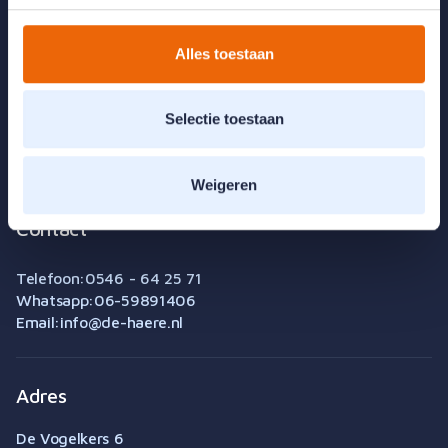
Tarieven & vergoeding
Over de Haere
Werken bij
Alles toestaan
Team
Vestigingen
Visie
Selectie toestaan
Contact
Algemene voorwaarden
Downloads & links
Weigeren
Cookie instellingen
Built by Bunch
Contact
Telefoon:
0546 - 64 25 71
Whatsapp:
06-59891406
Email:
info@de-haere.nl
Adres
De Vogelkers 6