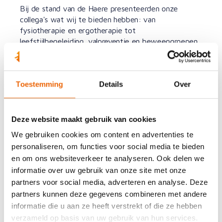
Bij de stand van de Haere presenteerden onze
collega's wat wij te bieden hebben: van
fysiotherapie en ergotherapie tot
leefstijlbegeleiding, valpreventie en beweeggroepen.
Alles gericht op één doel:
mensen bewegen om
vitaal te leven
. Bezoekers konden daarnaast
deelnemen aan gezondheidschecks, workshops en
Toestemming
Details
Over
beweegsessies – waaronder de populaire lessen van
Olga Commandeur. Het was een dag vol ontmoeting,
inspiratie en preventie in de praktijk.Trots dat we als
de Haere ons steentje konden bijdragen aan dit
Deze website maakt gebruik van cookies
initiatief!
We gebruiken cookies om content en advertenties te
personaliseren, om functies voor social media te bieden
en om ons websiteverkeer te analyseren. Ook delen we
informatie over uw gebruik van onze site met onze
partners voor social media, adverteren en analyse. Deze
Sfeerimpressie
partners kunnen deze gegevens combineren met andere
informatie die u aan ze heeft verstrekt of die ze hebben
verzameld op basis van uw gebruik van hun services.