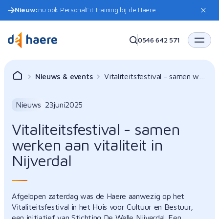
Nieuw:
nu ook PersonalFit training bij de Haere
0546 642 571
Nieuws & events
Vitaliteitsfestival - samen wer
ken aan vitaliteit in Nijverdal
Nieuws
23
juni
2025
Vitaliteitsfestival - samen
werken aan vitaliteit in
Nijverdal
Afgelopen zaterdag was de Haere aanwezig op het
Vitaliteitsfestival in het Huis voor Cultuur en Bestuur,
een initiatief van Stichting De Welle Nijverdal. Een