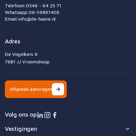
Tarieven & vergoeding
Telefoon:
0546 - 64 25 71
Over de Haere
Whatsapp:
06-59891406
Werken bij
Email:
info@de-haere.nl
Team
Vestigingen
Visie
Contact
Adres
Algemene voorwaarden
Downloads & links
De Vogelkers 6
Cookie instellingen
7681 JJ Vroomshoop
Built by Bunch
Afspraak aanvragen
Volg ons op
Vestigingen